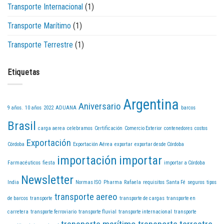
Transporte Internacional
(1)
Transporte Marítimo
(1)
Transporte Terrestre
(1)
Etiquetas
Argentina
Aniversario
9 años.
10 años
2022
ADUANA
barcos
Brasil
carga aerea
celebramos
Certificación
Comercio Exterior
contenedores
costos
Exportación
Córdoba
Exportación Aérea
exportar
exportar desde Córdoba
importación
importar
Farmacéuticos
fiesta
importar a Córdoba
Newsletter
India
Normas ISO
Pharma
Rafaela
requisitos
Santa Fé
seguros
tipos
transporte aereo
de barcos
transporte
transporte de cargas
transporte en
carretera
transporte ferroviario
transporte fluvial
transporte internacional
transporte