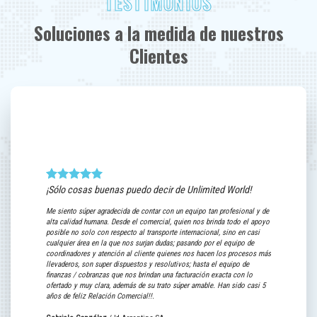
TESTIMONIOS
Soluciones a la medida de nuestros
Clientes
¡Sólo cosas buenas puedo decir de Unlimited World!
Para Barug
Me siento súper agradecida de contar con un equipo tan profesional y de
Eficiente, rápi
alta calidad humana. Desde el comercial, quien nos brinda todo el apoyo
muy competiti
posible no solo con respecto al transporte internacional, sino en casi
 sus
cualquier área en la que nos surjan dudas; pasando por el equipo de
El compromiso 
coordinadores y atención al cliente quienes nos hacen los procesos más
trabajando en c
llevaderos, son super dispuestos y resolutivos; hasta el equipo de
y seguir apost
finanzas / cobranzas que nos brindan una facturación exacta con lo
ofertado y muy clara, además de su trato súper amable. Han sido casi 5
.
años de feliz Relación Comercial!!.
Matías de Art