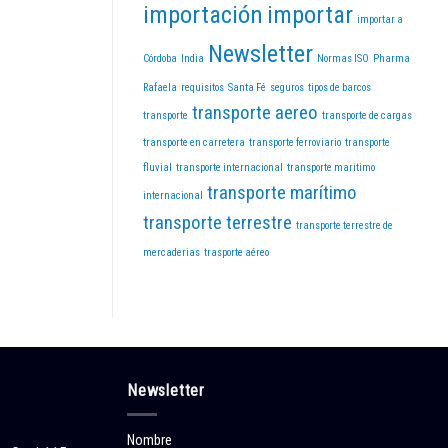
importación
importar
importar a
Newsletter
Córdoba
India
Normas ISO
Pharma
Rafaela
requisitos
Santa Fé
seguros
tipos de barcos
transporte aereo
transporte
transporte de cargas
transporte en carretera
transporte ferroviario
transporte
fluvial
transporte internacional
transporte maritimo
transporte marítimo
internacional
transporte terrestre
transporte terrestre de
mercaderias
trasporte aéreo
Newsletter
Nombre