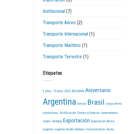
Institucional
(7)
Transporte Aéreo
(2)
Transporte Internacional
(1)
Transporte Marítimo
(1)
Transporte Terrestre
(1)
Etiquetas
Aniversario
9 años.
10 años
2022
ADUANA
Argentina
Brasil
barcos
carga aerea
celebramos
Certificación
Comercio Exterior
contenedores
Exportación
costos
Córdoba
Exportación Aérea
exportar
exportar desde Córdoba
Farmacéuticos
fiesta