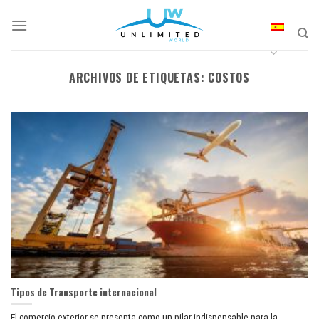
Skip
to
content
ARCHIVOS DE ETIQUETAS:
COSTOS
Tipos de Transporte internacional
El comercio exterior se presenta como un pilar indispensable para la