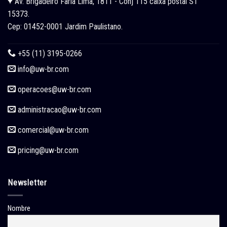
Av. Brigadeiro Faria Lima, 1811 - Conj 115 caixa postal ST
15373.
Cep: 01452-0001 Jardim Paulistano.
+55 (11) 3195-0266
info@uw-br.com
operacoes
@uw-br.com
administracao
@uw-br.com
comercial
@uw-br.com
pricing
@uw-br.com
Newsletter
Nombre