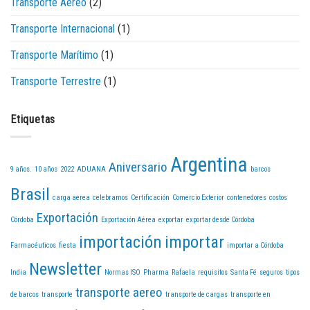
Transporte Aéreo
(2)
Transporte Internacional
(1)
Transporte Marítimo
(1)
Transporte Terrestre
(1)
Etiquetas
Argentina
Aniversario
9 años.
10 años
2022
ADUANA
barcos
Brasil
carga aerea
celebramos
Certificación
Comercio Exterior
contenedores
costos
Exportación
Córdoba
Exportación Aérea
exportar
exportar desde Córdoba
importación
importar
Farmacéuticos
fiesta
importar a Córdoba
Newsletter
India
Normas ISO
Pharma
Rafaela
requisitos
Santa Fé
seguros
tipos
transporte aereo
de barcos
transporte
transporte de cargas
transporte en