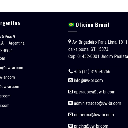
Argentina
Oficina Brasil
75 Piso 9
Av. Brigadeiro Faria Lima, 1811
.A. – Argentina
caixa postal ST 15373.
53-0901
Cep: 01452-0001 Jardim Paulista
com
on@uw-ar.com
+55 (11) 3195-0266
w-ar.com
info@uw-br.com
@uw-ar.com
operacoes
@uw-br.com
ar.com
administracao
@uw-br.com
ar.com
comercial
@uw-br.com
pricing
@uw-br.com