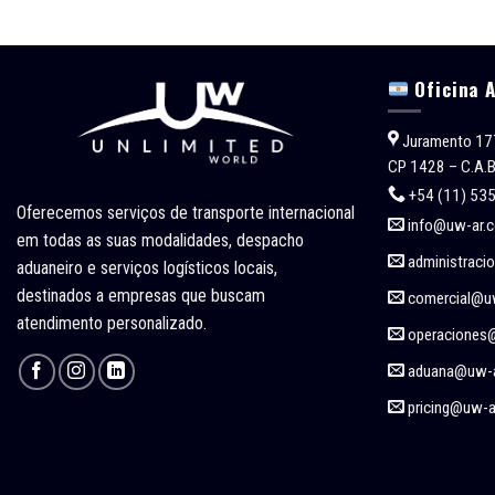
Oficina 
Juramento 17
CP 1428 – C.A.B
+54 (11) 53
Oferecemos serviços de transporte internacional
info@uw-ar.
em todas as suas modalidades, despacho
administraci
aduaneiro e serviços logísticos locais,
destinados a empresas que buscam
comercial@u
atendimento personalizado.
operaciones
aduana@uw-a
pricing@uw-a