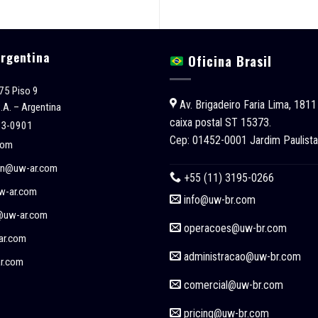
Argentina
Oficina Brasil
75 Piso 9
Av. Brigadeiro Faria Lima, 1811
.A. – Argentina
caixa postal ST 15373.
53-0901
Cep: 01452-0001 Jardim Paulista
com
on@uw-ar.com
+55 (11) 3195-0266
w-ar.com
info@uw-br.com
@uw-ar.com
operacoes
@uw-br.com
r.com
administracao
@uw-br.com
r.com
comercial
@uw-br.com
pricing
@uw-br.com