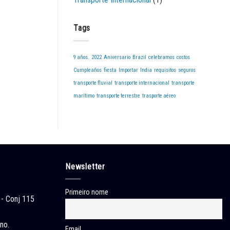
Tags
9 años.
2022
Aniversario
Brazil
celebramos
costos
Cumpleaños
fiesta
Importar
India
requisitos
seguros
transporte fluvial
transporte internacional
transporte
marítimo
transporte terrestre
trasporte aéreo
Newsletter
Primeiro nome
 - Conj 115
no.
Email